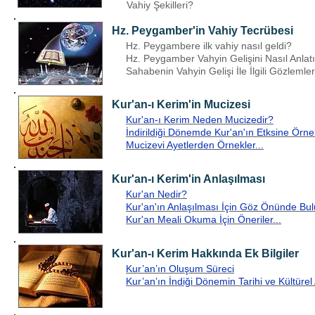
Vahiy Şekilleri?
Hz. Peygamber'in Vahiy Tecrübesi
Hz. Peygambere ilk vahiy nasıl geldi?
Hz. Peygamber Vahyin Gelişini Nasıl Anlat
Sahabenin Vahyin Gelişi İle İlgili Gözlemleri
Kur'an-ı Kerim'in Mucizesi
Kur'an-ı Kerim Neden Mucizedir?
İndirildiği Dönemde Kur'an'ın Etksine Örnek
Mucizevi Ayetlerden Örnekler...
Kur'an-ı Kerim'in Anlaşılması
Kur'an Nedir?
Kur'an'ın Anlaşılması İçin Göz Önünde Bu
Kur'an Meali Okuma İçin Öneriler...
Kur'an-ı Kerim Hakkında Ek Bilgiler
Kur’an’ın Oluşum Süreci
Kur’an’ın İndiği Dönemin Tarihi ve Kültürel