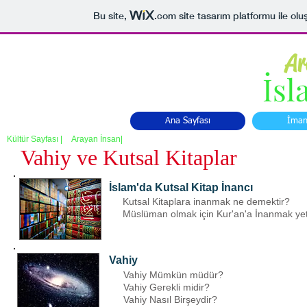
Bu site,
.com
site tasarım platformu ile olu
Ar
İsl
Ana Sayfası
İma
Kültür Sayfası |
Arayan İnsan|
Vahiy ve Kutsal Kitaplar
İslam'da Kutsal Kitap İnancı
Kutsal Kitaplara inanmak ne demektir?
Müslüman olmak için Kur'an'a İnanmak yet
Vahiy
Vahiy Mümkün müdür?
Vahiy Gerekli midir?
Vahiy Nasıl Birşeydir?