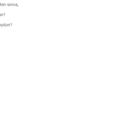
tten sonra,
un?
koydun?