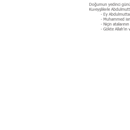
Doğumun yedinci günü, 
Kureyşlilerle Abdulmutt
- Ey Abdulmutta
- Muhammed ism
- Niçin ataları
- Gökte Allah’ın