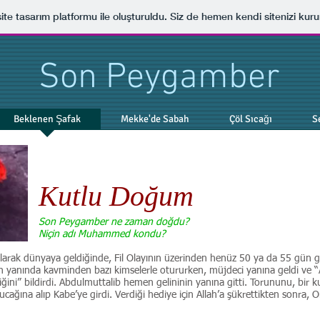
ite tasarım platformu ile oluşturuldu. Siz de hemen kendi sitenizi kuru
Son Peygamber
Beklenen Şafak
Mekke'de Sabah
Çöl Sıcağı
S
Kutlu Doğum
Son Peygamber ne zaman doğdu?
Niçin adı Muhammed kondu?
olarak dünyaya geldiğinde, Fil Olayının üzerinden henüz 50 ya da 55 gün g
n yanında kavminden bazı kimselerle otururken, müjdeci yanına geldi ve “
ini” bildirdi. Abdulmuttalib hemen gelininin yanına gitti. Torununu, bir 
ucağına alıp Kabe’ye girdi. Verdiği hediye için Allah’a şükrettikten sonra, 