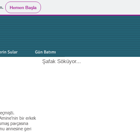
n.
Hemen Başla
erin Sular
Gün Batımı
Şafak Söküyor...
eçmişti.
Amine’nin bir erkek
kumaş parçasına
Onu annesine geri