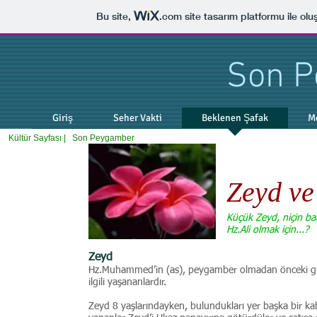
Bu site,
.com
site tasarım platformu ile olu
Son 
Giriş
Seher Vakti
Beklenen Şafak
M
Kültür Sayfası |
Son Peygamber
Zeyd v
Küçük Zeyd, niçin b
Hz.Ali olmak için...?
Zeyd
Hz.Muhammed’in (as), peygamber olmadan önceki güzel 
ilgili yaşananlardır.
Zeyd 8 yaşlarındayken, bulundukları yer başka bir kabi