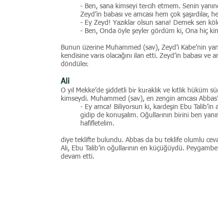
- Ben, sana kimseyi tercih etmem. Senin yanın
Zeyd’in babası ve amcası hem çok şaşırdılar, he
- Ey Zeyd! Yazıklar olsun sana! Demek sen köle
- Ben, Onda öyle şeyler gördüm ki, Ona hiç k
Bunun üzerine Muhammed (sav), Zeyd’i Kabe’nin yanı
kendisine varis olacağını ilan etti. Zeyd’in babası ve 
döndüler.
Ali
O yıl Mekke’de şiddetli bir kuraklık ve kıtlık hüküm sü
kimseydi. Muhammed (sav), en zengin amcası Abbas’ı
- Ey amca! Biliyorsun ki, kardeşin Ebu Talib’in ai
gidip de konuşalım. Oğullarının birini ben yanı
hafifletelim.
diye teklifte bulundu. Abbas da bu teklife olumlu cev
Ali, Ebu Talib’in oğullarının en küçüğüydü. Peygamb
devam etti.