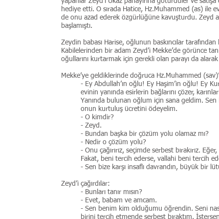
yapanlar Zeyd’i Ukaz panayırına götürdüler ve satışa ç
hediye etti. O sırada Hatice, Hz.Muhammed (as) ile e
de onu azad ederek özgürlüğüne kavuşturdu. Zeyd art
başlamıştı.
Zeydin babası Harise, oğlunun baskıncılar tarafından 
Kabilelerinden bir adam Zeyd’i Mekke’de görünce tanıd
oğullarını kurtarmak için gerekli olan parayı da alarak y
Mekke’ye geldiklerinde doğruca Hz.Muhammed (sav)’i
- Ey Abdullah’ın oğlu! Ey Haşim’in oğlu! Ey Kure
evinin yanında esirlerin bağlarını çözer, karınl
Yanında bulunan oğlum için sana geldim. Sen bi
onun kurtuluş ücretini ödeyelim.
- O kimdir?
- Zeyd.
- Bundan başka bir çözüm yolu olamaz mı?
- Nedir o çözüm yolu?
- Onu çağırırız, seçimde serbest bırakırız. Eğer
Fakat, beni tercih ederse, vallahi beni tercih 
- Sen bize karşı insaflı davrandın, büyük bir l
Zeyd’i çağırdılar:
- Bunları tanır mısın?
- Evet, babam ve amcam.
- Sen benim kim olduğumu öğrendin. Seni nasıl
birini tercih etmende serbest bıraktım. İstersen