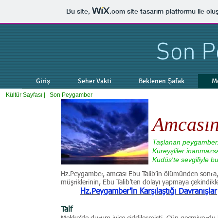
Bu site,
.com
site tasarım platformu ile olu
Son 
Giriş
Seher Vakti
Beklenen Şafak
M
Kültür Sayfası |
Son Peygamber
Amcası
Taşlanan peygamber.
Kureyşliler inanmazsa 
Kudüs'te sevgiliyle b
Hz.Peygamber, amcası Ebu Talib’in ölümünden sonra, g
müşriklerinin, Ebu Talib’ten dolayı yapmaya çekindikler
Hz.Peygamber'in Karşılaştığı Davranışlar
Taif