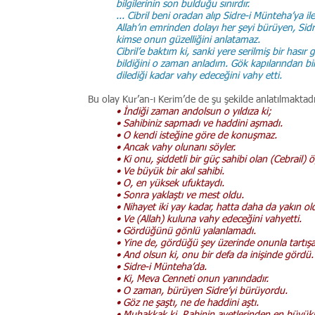
bilgilerinin son bulduğu sınırdır.
... Cibril beni oradan alıp Sidre-i Münteha’ya ilet
Allah’ın emrinden dolayı her şeyi bürüyen, Sidr
kimse onun güzelliğini anlatamaz.
Cibril’e baktım ki, sanki yere serilmiş bir hasır
bildiğini o zaman anladım. Gök kapılarından bi
dilediği kadar vahy edeceğini vahy etti.
Bu olay Kur’an-ı Kerim’de de şu şekilde anlatılmaktadı
• İndiği zaman andolsun o yıldıza ki;
• Sahibiniz sapmadı ve haddini aşmadı.
• O kendi isteğine göre de konuşmaz.
• Ancak vahy olunanı söyler.
• Ki onu, şiddetli bir güç sahibi olan (Cebrail) 
• Ve büyük bir akıl sahibi.
• O, en yüksek ufuktaydı.
• Sonra yaklaştı ve mest oldu.
• Nihayet iki yay kadar, hatta daha da yakın ol
• Ve (Allah) kuluna vahy edeceğini vahyetti.
• Gördüğünü gönlü yalanlamadı.
• Yine de, gördüğü şey üzerinde onunla tartışa
• And olsun ki, onu bir defa da inişinde gördü.
• Sidre-i Münteha’da.
• Ki, Meva Cenneti onun yanındadır.
• O zaman, bürüyen Sidre’yi bürüyordu.
• Göz ne şaştı, ne de haddini aştı.