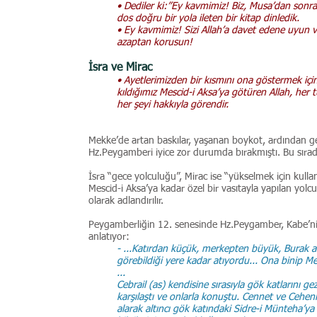
• Dediler ki:”Ey kavmimiz! Biz, Musa’dan sonra
dos doğru bir yola ileten bir kitap dinledik.
• Ey kavmimiz! Sizi Allah’a davet edene uyun ve
azaptan korusun!
İsra ve Mirac
• Ayetlerimizden bir kısmını ona göstermek içi
kıldığımız Mescid-i Aksa’ya götüren Allah, her tü
her şeyi hakkıyla görendir.
Mekke’de artan baskılar, yaşanan boykot, ardından gele
Hz.Peygamberi iyice zor durumda bırakmıştı. Bu sırad
İsra “gece yolculuğu”, Mirac ise “yükselmek için kulla
Mescid-i Aksa’ya kadar özel bir vasıtayla yapılan yol
olarak adlandırılır.
Peygamberliğin 12. senesinde Hz.Peygamber, Kabe’nin
anlatıyor:
- ...Katırdan küçük, merkepten büyük, Burak ad
görebildiği yere kadar atıyordu... Ona binip Mes
...
Cebrail (as) kendisine sırasıyla gök katlarını 
karşılaştı ve onlarla konuştu. Cennet ve Cehen
alarak altıncı gök katındaki Sidre-i Münteha’ya