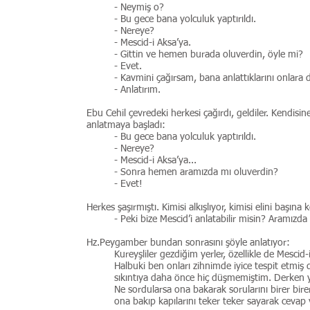
- Neymiş o?
- Bu gece bana yolculuk yaptırıldı.
- Nereye?
- Mescid-i Aksa’ya.
- Gittin ve hemen burada oluverdin, öyle mi?
- Evet.
- Kavmini çağırsam, bana anlattıklarını onlara d
- Anlatırım.
Ebu Cehil çevredeki herkesi çağırdı, geldiler. Kendisin
anlatmaya başladı:
- Bu gece bana yolculuk yaptırıldı.
- Nereye?
- Mescid-i Aksa’ya...
- Sonra hemen aramızda mı oluverdin?
- Evet!
Herkes şaşırmıştı. Kimisi alkışlıyor, kimisi elini başın
- Peki bize Mescid’i anlatabilir misin? Aramızda
Hz.Peygamber bundan sonrasını şöyle anlatıyor:
Kureyşliler gezdiğim yerler, özellikle de Mescid
Halbuki ben onları zihnimde iyice tespit etmiş 
sıkıntıya daha önce hiç düşmemiştim. Derken yü
Ne sordularsa ona bakarak sorularını birer bire
ona bakıp kapılarını teker teker sayarak cevap