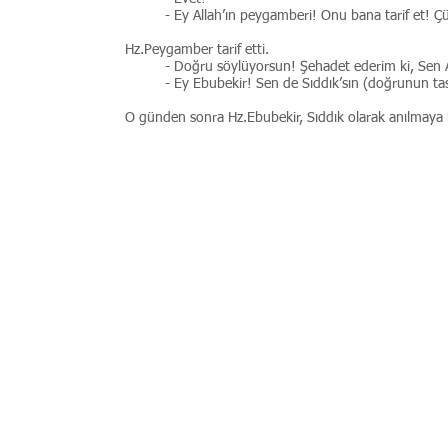
- Ey Allah’ın peygamberi! Onu bana tarif et! 
Hz.Peygamber tarif etti.
- Doğru söylüyorsun! Şehadet ederim ki, Sen A
- Ey Ebubekir! Sen de Sıddık’sın (doğrunun tas
O günden sonra Hz.Ebubekir, Sıddık olarak anılmaya 