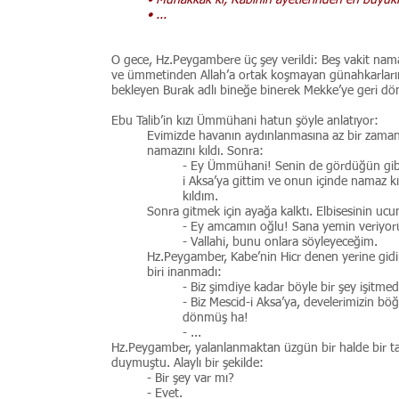
• Muhakkak ki, Rabinin ayetlerinden en büyükl
• ...
O gece, Hz.Peygambere üç şey verildi: Beş vakit namaz
ve ümmetinden Allah’a ortak koşmayan günahkarların
bekleyen Burak adlı bineğe binerek Mekke’ye geri dö
Ebu Talib’in kızı Ümmühani hatun şöyle anlatıyor:
Evimizde havanın aydınlanmasına az bir zaman
namazını kıldı. Sonra:
- Ey Ümmühani! Senin de gördüğün gibi, 
i Aksa’ya gittim ve onun içinde namaz k
kıldım.
Sonra gitmek için ayağa kalktı. Elbisesinin uc
- Ey amcamın oğlu! Sana yemin veriyo
- Vallahi, bunu onlara söyleyeceğim.
Hz.Peygamber, Kabe’nin Hicr denen yerine gidip
biri inanmadı:
- Biz şimdiye kadar böyle bir şey işitmed
- Biz Mescid-i Aksa’ya, develerimizin böğ
dönmüş ha!
- ...
Hz.Peygamber, yalanlanmaktan üzgün bir halde bir tara
duymuştu. Alaylı bir şekilde:
- Bir şey var mı?
- Evet.