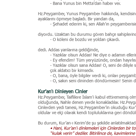
- Bana Yunus bin Metta’dan haber ver.
Hz.Peygamber, Yunus Peygamber hakkında, kendisine 
ayaklarını öpmeye başladı. Bir yandan da,
- Şehadet ederim ki, sen Allah’ın peygamberisi
diyordu. Uzaktan bu durumu gören bahçe sahiplerinde
- O köleni de bozdu ve yoldan çıkardı.
dedi. Addas yanlarına geldiğinde,
- Yazıklar olsun Addas! Ne diye o adamın elleri
- Ey efendim! Tüm yeryüzünde, ondan hayırlısı
- Yazıklar olsun sana Addas! O, seni de diliyle
çok aldatıcı bir kimsedir.
- O, bana, öyle bilgiler verdi ki, onları peyga
- O, sakın seni dininden döndürmesin! Senin d
Kur'an'ı Dinleyen Cinler
Hz.Peygamber, Taiflilere İslam’ı kabul ettirememiş o
olduğunda, Nahle denen yerde konakladılar. Hz.Peyg
Cinlerden yedi tanesi, Hz.Peygamber’in okuduğu Kur
oldular ve elçi olarak kendi topluluklarına geri döndül
Bu durum, Kur’an-ı Kerim’de şu şekilde anlatılmaktadı
• Hani, Kur’an’ı dinlemeleri için Cinlerden bir 
“kulak verin” dediler. Bitirilince de, kavimlerine