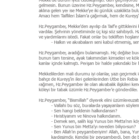
Mekke’de durum iyice ciddileşmişti. Gün geçmiyordu 
gelmesin. Bunun üzerine Hz.Peygamber, kendisine, Mek
aklına gelen yer ise Mekke’ye iki günlük uzaklıkta bulun
Amacı hem Taiflileri İslam’a çağırmak, hem de Kureyş’
Hz.Peygamber, Mekke’den ayrılıp da Taif’e gittiklerin
vardılar. Şehrinin yönetiminde üç kişi söz sahibiydi. H
ve yardımlarını istedi. Fakat onlar bu tekliften hoşlan
- Halkın ve akrabaların seni kabul etmemiş, sen
Hz.Peygamber, aradığını bulamamıştı. Hiç değilse bura
bunun tam tersine, ayak takımından kimseleri ve kölele
kanlar içinde kalmıştı. Perişan bir halde yakındaki bir 
Mekkelilerden mali durumu iyi olanlar, yazı geçirmek içi
bahçe de Kureyş’in ileri gelenlerinden Utbe bin Rebia
rağmen, Hz.Peygamber ile olan akrabalık ilişkileri ken
köleyi bir tabak üzümle Hz.Peygamber’e gönderdiler.
Hz.Peygamber, “Bismillah” diyerek elini üzümlereuza
- Vallahi bu söz, buralarda yaşayanların söylem
- Sen hangi beldenin halkındansın?
- Hıristiyanım ve Ninova halkındanım.
- Demek sen, salih kişi Yunus bin Metta’nın k
- Sen Yunus bin Metta’yı nereden biliyorsun?
- Ben Allah’ın peygamberiyim! Allah, bana, 
kardeşimdir. Kendisi bir peygamberdi, ben de