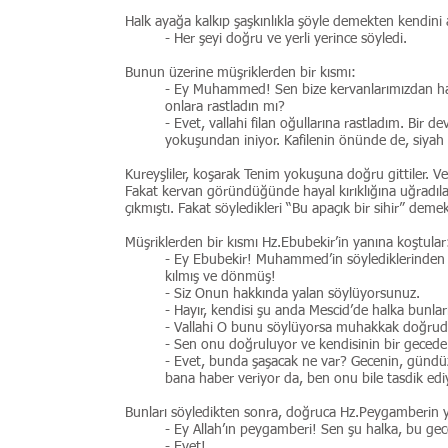
Halk ayağa kalkıp şaşkınlıkla şöyle demekten kendini
- Her şeyi doğru ve yerli yerince söyledi.
Bunun üzerine müşriklerden bir kısmı:
- Ey Muhammed! Sen bize kervanlarımızdan hab
onlara rastladın mı?
- Evet, vallahi filan oğullarına rastladım. Bir 
yokuşundan iniyor. Kafilenin önünde de, siyah r
Kureyşliler, koşarak Tenim yokuşuna doğru gittiler. V
Fakat kervan göründüğünde hayal kırıklığına uğradıla
çıkmıştı. Fakat söyledikleri “Bu apaçık bir sihir” deme
Müşriklerden bir kısmı Hz.Ebubekir’in yanına koştular
- Ey Ebubekir! Muhammed’in söylediklerinden 
kılmış ve dönmüş!
- Siz Onun hakkında yalan söylüyorsunuz.
- Hayır, kendisi şu anda Mescid’de halka bunlar
- Vallahi O bunu söylüyorsa muhakkak doğrud
- Sen onu doğruluyor ve kendisinin bir geced
- Evet, bunda şaşacak ne var? Gecenin, gündü
bana haber veriyor da, ben onu bile tasdik ed
Bunları söyledikten sonra, doğruca Hz.Peygamberin ya
- Ey Allah’ın peygamberi! Sen şu halka, bu gece
- Evet!